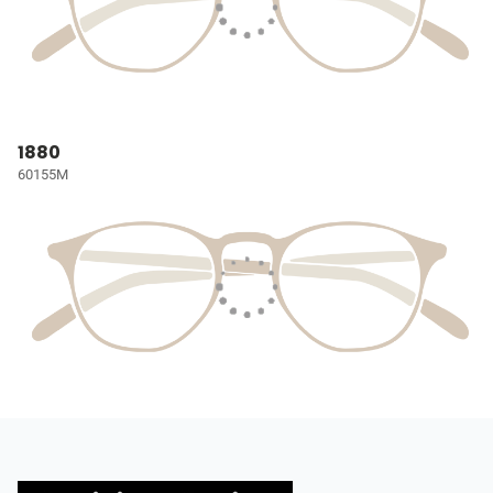
1880
60155M