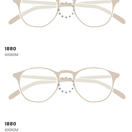
1880
60080M
1880
60082M