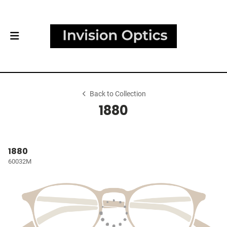
Back to Collection
1880
1880
60032M