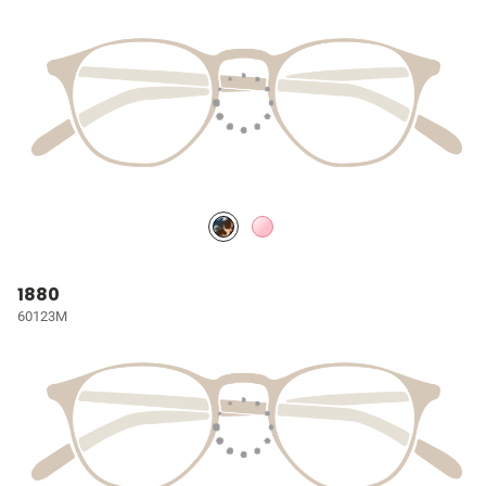
1880
60123M